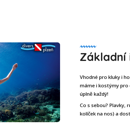
Základní
Vhodné pro kluky i hol
máme i kostýmy pro d
úplně každý!
Co s sebou? Plavky, r
kolíček na nos) a dost