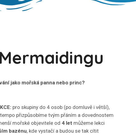
 Mermaidingu
vání jako mořská panna nebo princ?
EKCE:
pro skupiny do 4 osob (po domluvě i větší),
i tempo přizpůsobíme tvým přáním a dovednostem
menší mořské objevitele od
4 let
můžeme lekci
ším bazénu
, kde vystačí a budou se tak cítit