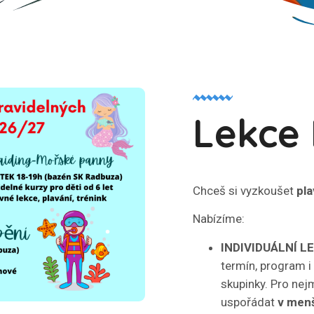
Lekce
Chceš si vyzkoušet
pla
Nabízíme:
INDIVIDUÁLNÍ L
termín, program 
skupinky. Pro nej
uspořádat
v men