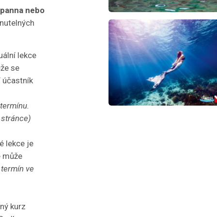
 panna nebo
nutelných
uální lekce
že se
í účastník
termínu.
 stránce)
 lekce je
e může
 termín ve
lný kurz