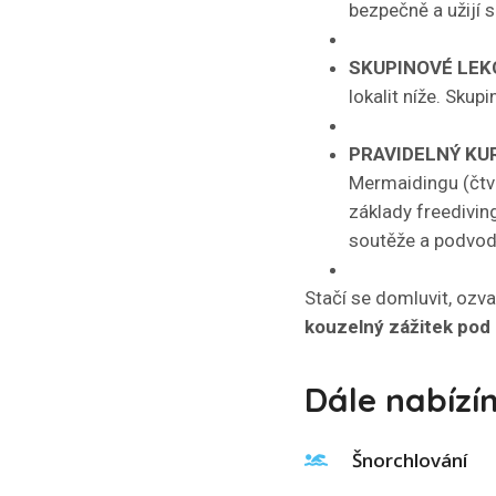
bezpečně a užijí 
SKUPINOVÉ LEK
lokalit níže. Skup
PRAVIDELNÝ KU
Mermaidingu (čtvr
základy freediving
soutěže a podvod
Stačí se domluvit, ozva
kouzelný zážitek pod 
Dále nabízí
Šnorchlování