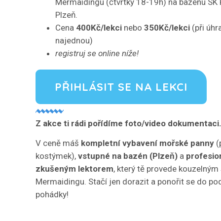
Mermaidingu (čtvrtky 18-19h) na bazénu SK
Plzeň.
Cena
400Kč/lekci
nebo
350Kč/lekci
(při úhr
najednou)
registruj se online níže!
PŘIHLÁSIT SE NA LEKCI
Z akce ti rádi pořídíme foto/video dokumentaci
V ceně máš
kompletní vybavení mořské panny
(
kostýmek),
vstupné na bazén (Plzeň)
a
profesio
zkušeným lektorem
, který tě provede kouzelný
Mermaidingu. Stačí jen dorazit a ponořit se do po
pohádky!