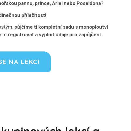
ořskou pannu, prince, Ariel nebo Poseidona
?
dinečnou příležitost!
ostým,
půjčíme ti kompletní sadu s monoploutví
edem
registrovat a vyplnit údaje pro zapůjčení
.
SE NA LEKCI