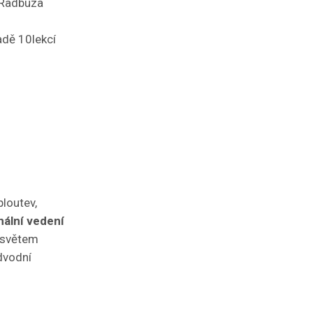
 Radbuza
adě 10lekcí
.
ploutev,
nální vedení
m světem
dvodní