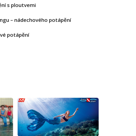
ění s ploutvemi
vingu – nádechového potápění
ové potápění