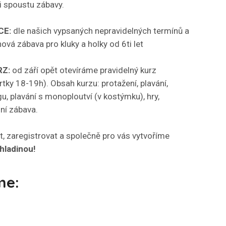
si spoustu zábavy.
CE:
dle našich vypsaných nepravidelných termínů a
inová zábava pro kluky a holky od 6ti let
RZ:
od září opět otevíráme pravidelný kurz
tky 18-19h). Obsah kurzu: protažení, plavání,
u, plavání s monoploutví (v kostýmku), hry,
ní zábava.
t, zaregistrovat a společně pro vás vytvoříme
hladinou!
me: