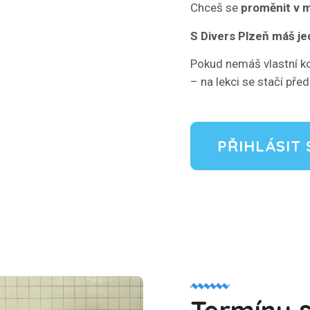
Chceš se
proměnit v m
S Divers Plzeň máš je
Pokud nemáš vlastní k
– na lekci se stačí př
PŘIHLÁSIT 