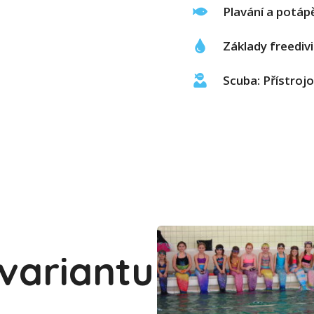
Plavání a potáp
Základy freedi
Scuba: Přístroj
 variantu