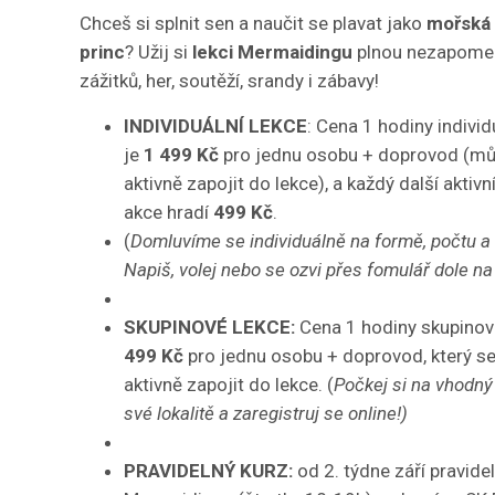
Chceš si splnit sen a naučit se plavat jako
mořská
princ
? Užij si
lekci Mermaidingu
plnou nezapome
zážitků, her, soutěží, srandy i zábavy!
INDIVIDUÁLNÍ LEKCE
: Cena 1 hodiny individ
je
1 499 Kč
pro jednu osobu + doprovod (mů
aktivně zapojit do lekce), a každý další aktivn
akce hradí
499 Kč
.
(
Domluvíme se individuálně na formě, počtu a 
Napiš, volej nebo se ozvi přes fomulář dole na
SKUPINOVÉ LEKCE:
Cena 1 hodiny skupinové
499 Kč
pro jednu osobu + doprovod, který s
aktivně zapojit do lekce. (
Počkej si na vhodný
své lokalitě a zaregistruj se online!)
PRAVIDELNÝ KURZ:
od 2. týdne září pravide