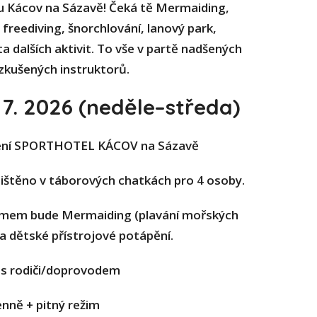
u Kácov na Sázavě! Čeká tě Mermaiding,
 freediving, šnorchlování, lanový park,
 dalších aktivit. To vše v partě nadšených
zkušených instruktorů.
 7. 2026 (neděle–středa)
zení SPORTHOTEL KÁCOV na Sázavě
jištěno v táborových chatkách pro 4 osoby.
mem bude Mermaiding (plavání mořských
 a dětské přístrojové potápění.
 s rodiči/doprovodem
denně + pitný režim