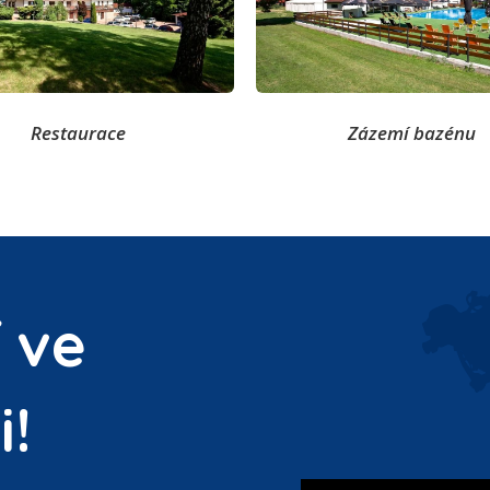
Restaurace
Zázemí bazénu
 ve
i!