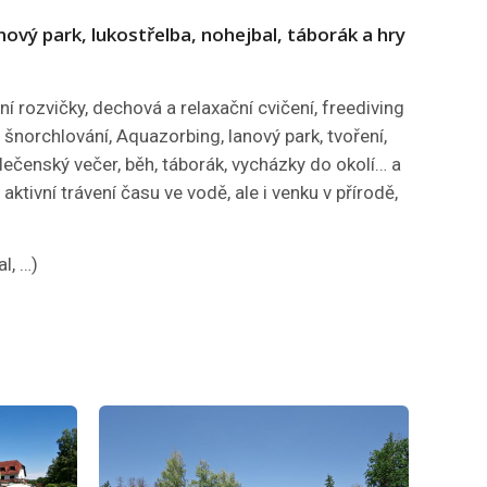
nový park, lukostřelba, nohejbal, táborák a hry
ní rozvičky, dechová a relaxační cvičení, freediving
 šnorchlování, Aquazorbing, lanový park, tvoření,
polečenský večer, běh, táborák, vycházky do okolí… a
ktivní trávení času ve vodě, ale i venku v přírodě,
l, …)