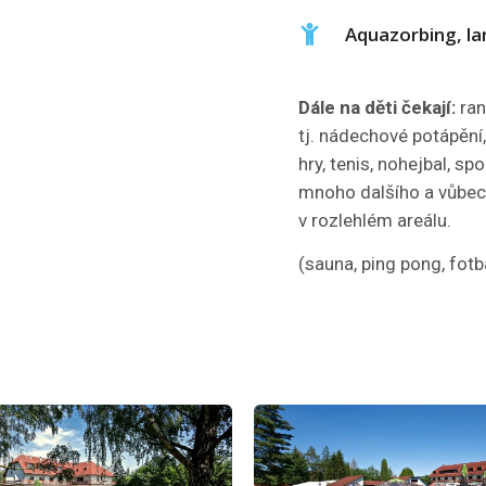
Aquazorbing, la
Dále na děti čekají:
ran
tj. nádechové potápění,
hry, tenis, nohejbal, s
mnoho dalšího a vůbec a
v rozlehlém areálu.
(sauna, ping pong, fotba