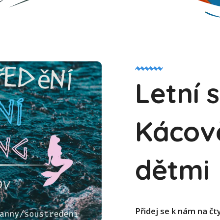
Letní 
Kácově
dětmi
Přidej se k nám na čt