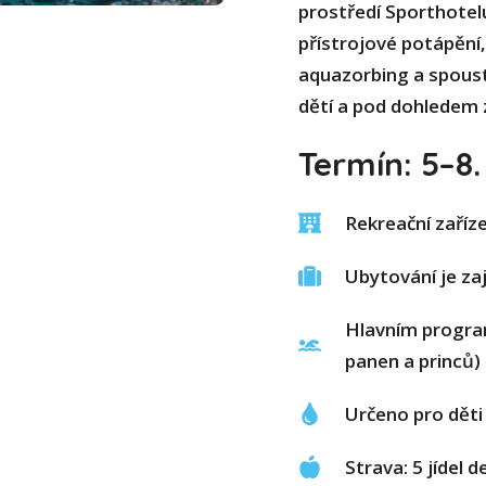
prostředí Sporthotel
přístrojové potápění,
aquazorbing a spousta
dětí a pod dohledem 
Termín: 5–8.
Rekreační zaří
Ubytování je za
Hlavním progra
panen a princů)
Určeno pro děti
Strava: 5 jídel 