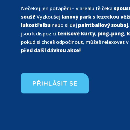
Nečekej jen potápění – v areálu tě čeká
spoust
souši!
Vyzkoušej
lanový park s lezeckou věž
lukostřelbu
nebo si dej
paintballový souboj
jsou k dispozici
tenisové kurty, ping-pong, k
pokud si chceš odpočinout, můžeš relaxovat v
před další dávkou akce!
PŘIHLÁSIT SE